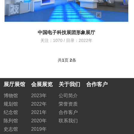
中国电子科技展团形象展厅
关注：1070 / 目录：
2022年
共
1
页
2
条
展厅展馆
会展展览
关于我们
合作客户
博物馆
2023年
公司简介
规划馆
2022年
荣誉资质
纪念馆
2021年
合作客户
陈列馆
2020年
联系我们
史志馆
2019年